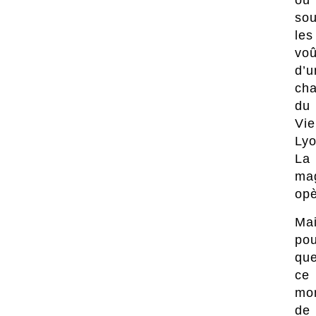
ou
so
les
voû
d’u
cha
du
Vie
Lyo
La
ma
opè
Ma
pou
qu
ce
mo
de