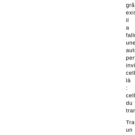
grâ
exi
il
a
fal
un
aut
per
inv
cel
là
:
cel
du
tra
Tra
un