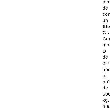
pia
de
con
un
St
Gr
Con
mo
D
de
2,7
mè
et
prè
de
50
kg,
n’e