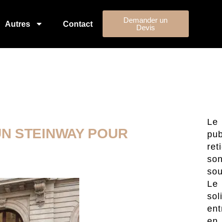
Demander un
Autres
Contact
Devis
Le
UN STEINWAY POUR
pub
ret
so
sou
Le
sol
ent
en