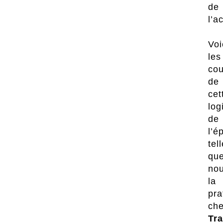
de
l’a
Voi
les
cou
de
cet
log
de
l’é
tel
qu
no
la
pra
ch
Tr