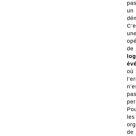
pa
un
dé
C’e
un
opé
de
log
év
où
l’e
n’e
pa
per
Po
les
org
de